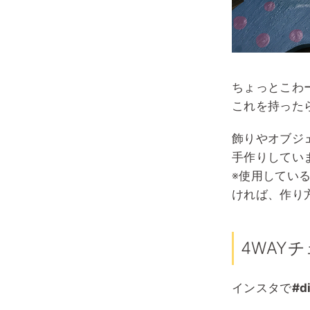
ちょっとこわ
これを持った
飾りやオブジ
手作りしてい
※使用してい
ければ、作り
4WAY
インスタで
#d