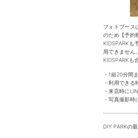
フォトブース
のため【予約
KIDSPAR
用できません
KIDSPAR
・1組20分
・利用できる時
・来店時にL
・写真撮影時
DIY PAR